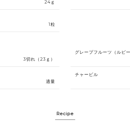
24ｇ
1粒
）
グレープフルーツ（ルビ
3切れ（23ｇ）
チャービル
適量
Recipe