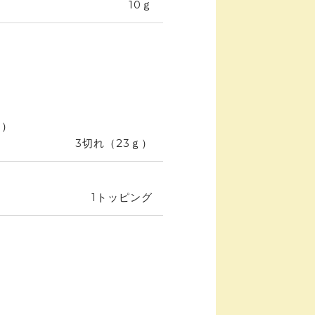
10ｇ
ー）
3切れ（23ｇ）
1トッピング