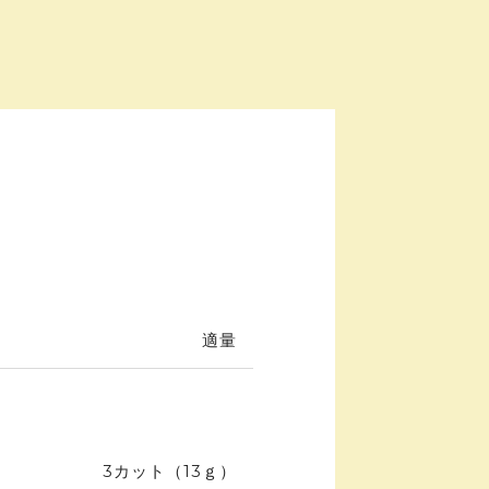
適量
3カット（13ｇ）