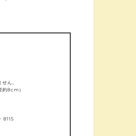
ません。
約8cm）
 8115