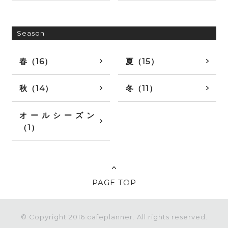
Season
春（16）
夏（15）
秋（14）
冬（11）
オールシーズン
（1）
PAGE TOP
© Copyright 2016 cafeplanner. All rights reserved.